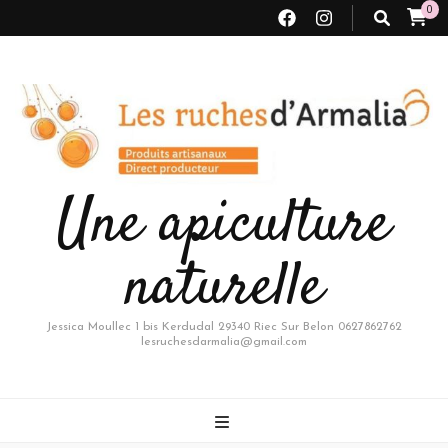
0
Une apiculture
naturelle
Jessica Moullec 1 bis Kerdudal 29340 Riec Sur Belon 0627862762
lesruchesdarmalia@gmail.com