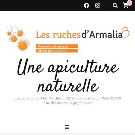
0
Une apiculture
naturelle
Jessica Moullec 1 bis Kerdudal 29340 Riec Sur Belon 0627862762
lesruchesdarmalia@gmail.com