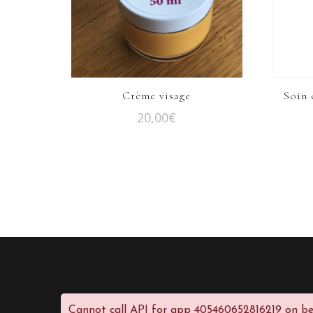
Crème visage
Soin 
20,00
€
Cannot call API for app 405460652816219 on be