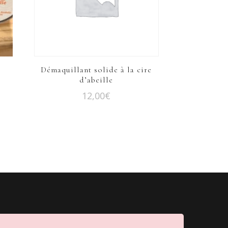
e
Démaquillant solide à la cire
d’abeille
12,00
€