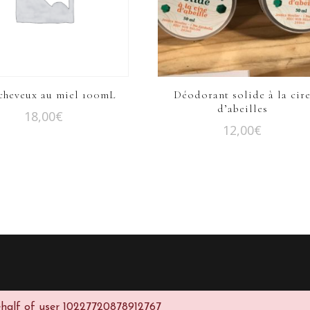
cheveux au miel 100mL
Déodorant solide à la cir
d’abeilles
18,00
€
12,00
€
half of user 10227720878912767