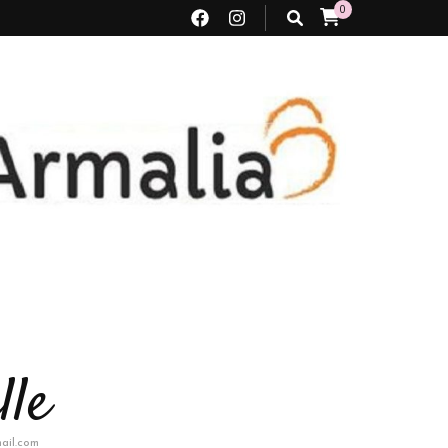
0
lle
ail.com