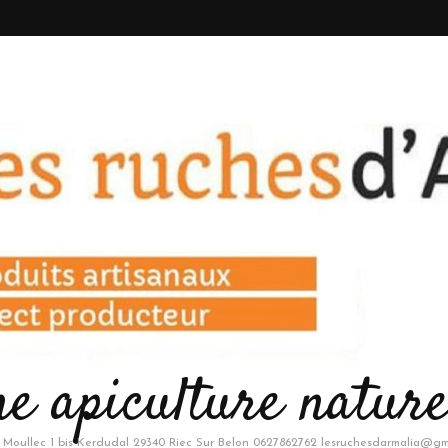
e apiculture nature
a Moullec 1 bis Kerdudal 29340 Riec Sur Belon 0627862762 lesruchesdarmalia@gm