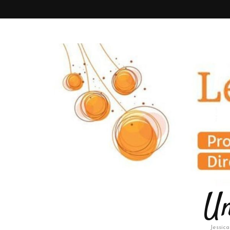
Un
Jessic