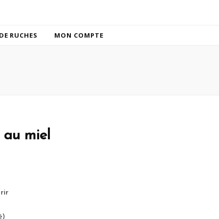
DE RUCHES
MON COMPTE
 au miel
rir
é)